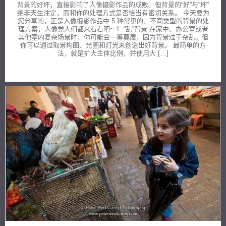
背景的好坏，直接影响了人像摄影作品的成败。但背景的“好”与“坏”
绝非天生注定，而和你的处理方式是否恰当有密切关系。 今天要为
您分享的，正是人像摄影作品中 5 种常见的、不同类型的背景的处
理方案，人像党人们都来看看吧~ 1. “乱”背景 在家中、办公室或者
其他室内复杂场景时，你可能会一筹莫展，因为背景过于杂乱。但
你可以通过取景构图、光圈和灯光来创造出好背景。 最简单的方
法，就是扩大主体比例，并使用大 […]