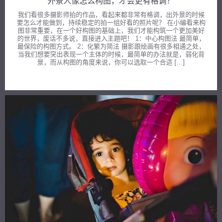
外景人像怎么构图，才会更有格调？
我们看很多摄影师拍的作品，看起来都非常有格调，出外景的时候
要怎么才能做到，持续稳定的拍一组好看的照片呢？ 在小编看来构
图非常重要，在一个好构图的基础上，我们才能构筑一个更加美好
的世界，废话不多说，直接进入主题吧！ 1：中心构图法 最简单，
最保险的构图方式。 2：化繁为简法 摄影跟绘画有很多相通之处，
当我们想要突出表现一个主体的时候，最简单的办法就是，弱化背
景，而从构图的角度来说，你可以选取一个合适 […]