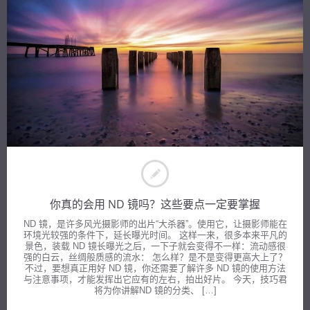
你真的会用 ND 镜吗？这些要点一定要掌握
ND 镜，是许多风光摄影师的出片“大杀器”。使用它，让摄影师能在
环境光较强的条件下，延长曝光时间。 这样一来，很多本来平凡的
景色，装载 ND 镜长曝光之后，一下子就会变得不一样：流动感很
强的白云，丝绸般质感的流水： 怎么样？是不是变得更高大上了？
不过，要想真正用好 ND 镜，你还需要了解许多 ND 镜的使用方法
与注意事项，才能发挥出它应有的左右，拍出好片。 今天，技巧君
将为你讲解ND 镜的分类、 […]