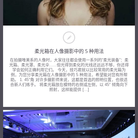
柔光箱在人像摄影中的 5 种用法
在拍摄唯美系的人像时，大家往往都会使用一系列的“柔光装备”：柔
光箱、柔光罩、柔光伞......但光得到柔化的光线还远远不够，你还得
学会如何正确利用它们。 今天，技巧君就以比较常用的柔光箱为
例，为您分享柔光箱在人像摄影中的 5 种用法，希望能对您有所帮
助。 1. 45°角 对许多摄影师来说，这都是首选的照明位置，也很适
合新人们练手。 将柔光箱放在模特的右侧或左侧，以 45° 倾角向下
照射，这样能提供 […]