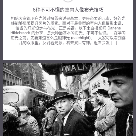
6种不可不懂的室内人像布光技巧
相信大家都明白光线对摄影来说是基本，更是必要的元素，好的光
线能够显著提升照片的质素。而对于最典型的室内人像摄影来说，
恰当的灯光设定与布光，正是关键。以下来自摄影师 Darlene
Hildebrandt 的分享，是六种最基本的布光，不可不认识。 在学习
布光之前，先要知道甚么是眼神光 (catchlight)： 大家可以看到婴
儿的双眼里，反射着光源，看来双目有神。近看会发 […]