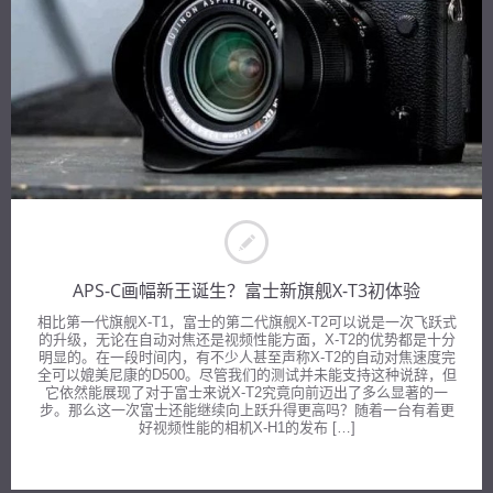
APS-C画幅新王诞生？富士新旗舰X-T3初体验
相比第一代旗舰X-T1，富士的第二代旗舰X-T2可以说是一次飞跃式
的升级，无论在自动对焦还是视频性能方面，X-T2的优势都是十分
明显的。在一段时间内，有不少人甚至声称X-T2的自动对焦速度完
全可以媲美尼康的D500。尽管我们的测试并未能支持这种说辞，但
它依然能展现了对于富士来说X-T2究竟向前迈出了多么显著的一
步。那么这一次富士还能继续向上跃升得更高吗？随着一台有着更
好视频性能的相机X-H1的发布 […]