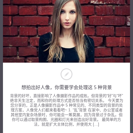
想拍出好人像，你需要学会处理这 5 种背景
背景的好坏，直接影响了人像摄影作品的成败。但背景的“好”与“坏”
绝非天生注定，而和你的处理方式是否恰当有密切关系。 今天要为
您分享的，正是人像摄影作品中 5 种常见的、不同类型的背景的处
理方案，人像党人们都来看看吧~ 1. “乱”背景 在家中、办公室或者
其他室内复杂场景时，你可能会一筹莫展，因为背景过于杂乱。但
你可以通过取景构图、光圈和灯光来创造出好背景。 最简单的方
法，就是扩大主体比例，并使用大 […]