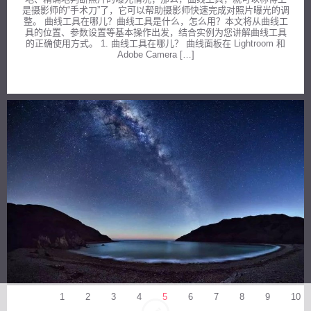
是摄影师的“手术刀”了，它可以帮助摄影师快速完成对照片曝光的调
整。 曲线工具在哪儿？曲线工具是什么，怎么用？本文将从曲线工
具的位置、参数设置等基本操作出发，结合实例为您讲解曲线工具
的正确使用方式。 1. 曲线工具在哪儿？ 曲线面板在 Lightroom 和
Adobe Camera […]
1
2
3
4
5
6
7
8
9
10