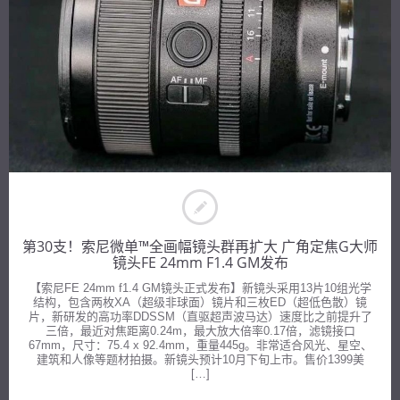
第30支！索尼微单™全画幅镜头群再扩大 广角定焦G大师
镜头FE 24mm F1.4 GM发布
【索尼FE 24mm f1.4 GM镜头正式发布】新镜头采用13片10组光学
结构，包含两枚XA（超级非球面）镜片和三枚ED（超低色散）镜
片，新研发的高功率DDSSM（直驱超声波马达）速度比之前提升了
三倍，最近对焦距离0.24m，最大放大倍率0.17倍，滤镜接口
67mm，尺寸：75.4 x 92.4mm，重量445g。非常适合风光、星空、
建筑和人像等题材拍摄。新镜头预计10月下旬上市。售价1399美
[…]