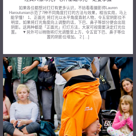
如果各位都想对打灯有更多认识，不妨看看摄影师Lauren
Haroutunian示范了7种不同角度打灯的方法与效果，相当实用，马上
能学懂！ 1、正面光 将灯光以水平角度直射人物，令五官阴影位不
明显，如果将灯光角度向上调整的话，下巴、鼻子等部分便会出现
阴影。这两种都是「正面光」打灯方法，大家可视需要决定灯光位
置。 ▼另外可以稍微将灯光调整至上方，令五官下巴、鼻子等位
置的阴影位增加。 2 […]