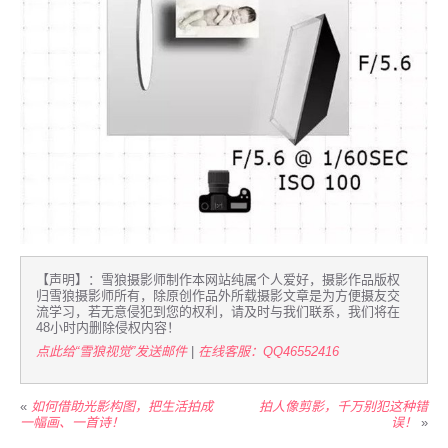
【声明】：雪狼摄影师制作本网站纯属个人爱好，摄影作品版权
归雪狼摄影师所有，除原创作品外所载摄影文章是为方便摄友交
流学习，若无意侵犯到您的权利，请及时与我们联系，我们将在
48小时内删除侵权内容！
点此给“雪狼视觉”发送邮件
|
在线客服：QQ46552416
«
如何借助光影构图，把生活拍成
拍人像剪影，千万别犯这种错
一幅画、一首诗！
误！
»