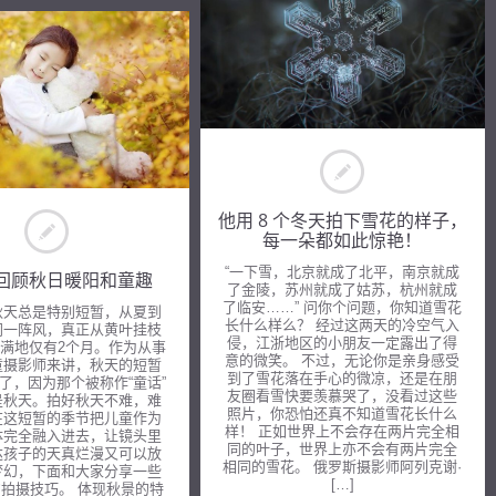
他用 8 个冬天拍下雪花的样子，
每一朵都如此惊艳！
“一下雪，北京就成了北平，南京就成
回顾秋日暖阳和童趣
了金陵，苏州就成了姑苏，杭州就成
了临安……” 问你个问题，你知道雪花
秋天总是特别短暂，从夏到
长什么样么？ 经过这两天的冷空气入
同一阵风，真正从黄叶挂枝
侵，江浙地区的小朋友一定露出了得
满地仅有2个月。作为从事
意的微笑。 不过，无论你是亲身感受
童摄影师来讲，秋天的短暂
到了雪花落在手心的微凉，还是在朋
了，因为那个被称作“童话”
友圈看雪快要羡慕哭了，没看过这些
是秋天。拍好秋天不难，难
照片，你恐怕还真不知道雪花长什么
在这短暂的季节把儿童作为
样！ 正如世界上不会存在两片完全相
体完全融入进去，让镜头里
同的叶子，世界上亦不会有两片完全
达孩子的天真烂漫又可以放
相同的雪花。 俄罗斯摄影师阿列克谢·
梦幻，下面和大家分享一些
[…]
拍摄技巧。 体现秋景的特