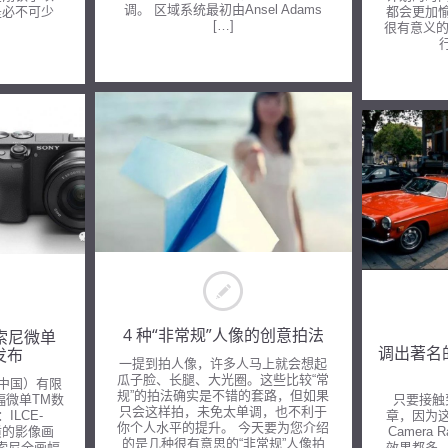
调。 区域系统最初由Ansel Adams
是必不可少
都会更加
[…]
很有意义的
4 种“非常规”人像的创意拍法
索尼微单
调出著名
发布
一提到拍人像，许多人马上就会想起
瓜子脸、长腿、大光圈。这些比较“常
（中国）有限
规”的拍法确实是不错的套路，但如果
幅微单TM数
只要接触
只会这样拍，未免太单调，也不利于
ILCE-
章，因为
你个人水平的提升。 今天要为您介绍
优质的影像画
Camer
的是几种很有意思的“非常规”人像拍
索尼全画幅
效果都多