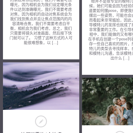
给并不是很专业的模特
曝光，因为相机会为我们设定曝光条
候，她们可能会因为经验
件以达到准确曝光，我们不需要考虑
道要如何摆pose，即便
对焦，因为相机的自动对焦系统会为
摆出一些姿势，可能也会
我们找到焦点并且让焦点范围内的内
而看起来非常尴尬，因此
容清晰合焦，我们不需要考虑白平
导模特儿的发挥也就成了
衡，相机会为我们考虑，总之，我们
非常重要的工作。在引导
只需要将镜头对准画面，然后按下快
程中，我们能做的又有哪些
门就可以了。 习惯了这种方式的人可
在手机在创建一个pose列
能很难想象，以 […]
存一些自己喜欢的照片，
特儿的类型去寻找样本，
和模特儿沟通，告诉模特
出什么 […]