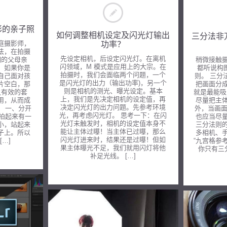
彩的亲子照
如何调整相机设定及闪光灯输出
三分法非
功率？
庭摄影师，
法，在拍摄
先设定相机，后设定闪光灯。在离机
们的父母亲
稍微接触
闪领域，M 模式是应用上的大宗。在
。如果你是
都听说构
拍摄时，我们会面临两个问题，一个
自己面对孩
则。 三分
是闪光灯的出力（输出功率)，另一个
片空白，那
把画面分
则是相机的测光、曝光设定。基本
之有效的套
就是最能吸
上，我们是先决定相机的设定值，再
用，从而成
尽量把主
决定闪光灯的出力问题。先参考环境
。 一、分开
外，当画面
光，再考虑闪光灯。 思考一下：在闪
子拍起来有一
也应当尽
光灯未触发时，相机的设定值本身不
小，站起来
三分法则
能让主体过曝！当主体已过曝，那么
子上。所以
多相机、
闪光灯进来时，结果还是过曝！但如
…]
“九宫格参
果主体曝光不足，我们就用闪灯将他
你只有三
补足光线。 […]