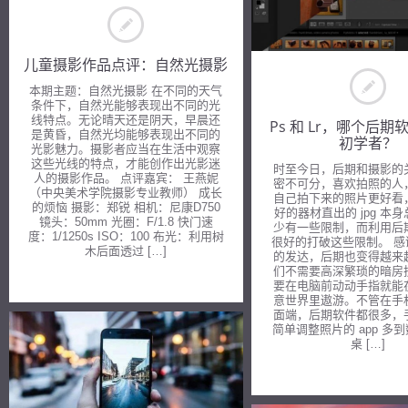
儿童摄影作品点评：自然光摄影
本期主题：自然光摄影 在不同的天气
条件下，自然光能够表现出不同的光
线特点。无论晴天还是阴天，早晨还
Ps 和 Lr，哪个后
是黄昏，自然光均能够表现出不同的
初学者？
光影魅力。摄影者应当在生活中观察
这些光线的特点，才能创作出光影迷
时至今日，后期和摄影的
人的摄影作品。 点评嘉宾： 王燕妮
密不可分，喜欢拍照的人
（中央美术学院摄影专业教师） 成长
自己拍下来的照片更好看
的烦恼 摄影：郑锐 相机：尼康D750
好的器材直出的 jpg 本
镜头：50mm 光圈：F/1.8 快门速
少有一些限制，而利用后
度：1/1250s ISO：100 布光：利用树
很好的打破这些限制。 
木后面透过 […]
的发达，后期也变得越来
们不需要高深繁琐的暗房
要在电脑前动动手指就能
意世界里遨游。不管在手
面端，后期软件都很多，
简单调整照片的 app 多
桌 […]