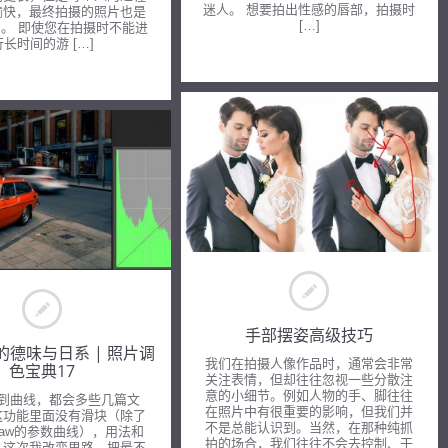
迷人。 想要拍出性感的唇部，拍摄时
愉快，最终拍摄的照片也是
[…]
。 即使您在拍摄时不能进
行长时间的游 […]
手部摆姿高级技巧
的德味与日系 | 照片调
我们在拍摄人像作品时，通常会非常
色宝典17
关注表情，但却往往忽视一些分散注
意的小细节。例如人物的手、脚往往
到曲线，都会多些几篇文
在照片中有很重要的影响，但我们并
这功能里面没有滑块（除了
不是总能认识到。当然，在那种纯抓
a Raw的参数曲线），用法和
拍的场合，我们往往不会去控制、干
。这次我改变思路，把最不