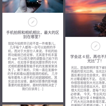
手机拍照和相机相比，最大的区
别在哪里？
现如今拍照早已经不是一件难事儿，
几乎每个人都有一台可以拍照的手
机，而对于大部分人来说，手机的拍
照功能就已经足够，尤其是手机丰富
学会这 4 招，再也不
的 app 可以很方便的调整自己拍下的
光比”了！
照片，也无怪乎曾经风靡世界的卡片
式相机都随着智能手机的发展渐渐消
光比，是指照明环境下被
失了。剩下来的，只有一直在发展中
亮面的受光比例。当光比
的手机和看似遇到瓶颈的相机。 几乎
面反差往往也会很大，很
每年都有人说手机已经超越相机，其
片过曝或曝光不足。 在
实这话也没错，器材对影像的影响最
你很容易碰到大光比场景
重要的就是题材，题材的限制决定了
场景往往还很出大片。如
我们应该用 […]
理大光比场景，是每个风
必修课。 今天，专业风
将为大家分享 4 种最有
广的大光比场景处理方案
的童鞋们不要错过哦~ 1.