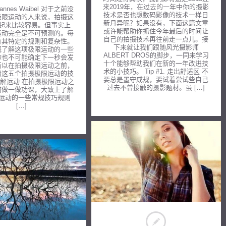
来2019年，在过去的一年中你的摄影
nnes Waibel 对于之前没
技术是否也想数码影像的技术一样日
极限运动的人来说，拍摄这
新月异呢？如果没有，下面这篇文章
起来比较容易。但事实上
或许能帮助你抓住今年最后的时间让
运动完全是不可预测的。每
自己的拍摄技术再往前走一点儿。接
有其特定的规则和复杂性。
下来就让我们跟随风光摄影师
概了解这项极限运动的一些
ALBERT DROS的脚步，一同来学习
你也不可能确定下一秒会发
十个能够帮助我们在新的一年改进技
所以在拍摄极限运动之前，
术的小技巧。 Tip #1. 走出舒适区 不
看这五个拍摄极限运动的技
要总是墨守成规，要试着尝试些自己
了解运动 在拍摄极限运动之
过去不曾接触的摄影题材。虽 […]
前做一做功课，大致上了解
运动的一些常规技巧规则
[…]