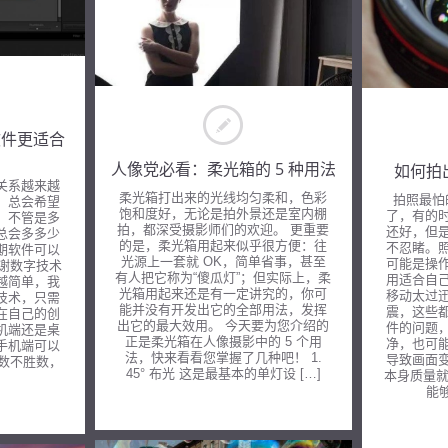
期软件更适合
人像党必看：柔光箱的 5 种用法
如何拍
关系越来越
柔光箱打出来的光线均匀柔和，色彩
拍照最怕
，总会希望
饱和度好，无论是拍外景还是室内棚
了，有的
，不管是多
拍，都深受摄影师们的欢迎。 更重要
还好，但
身总会多多少
的是，柔光箱用起来似乎很方便：往
不忍睹。
期软件可以
光源上一套就 OK，简单省事，甚至
可能是操
感谢数字技术
有人把它称为“傻瓜灯”；但实际上，柔
用适合自
越简单，我
光箱用起来还是有一定讲究的，你可
移动太过
技术，只需
能并没有开发出它的全部用法，发挥
震，这些
在自己的创
出它的最大效用。 今天要为您介绍的
件的问题
机端还是桌
正是柔光箱在人像摄影中的 5 个用
净，也可
手机端可以
法，快来看看您掌握了几种吧！ 1.
导致画面
到数不胜数，
45° 布光 这是最基本的单灯设 […]
本身质量就
能够