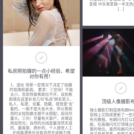
变镜 中灰渐变镜一半无
[…]
私房照拍摄的一点小经验，希望
对你有用！
1、选址 场景一定情况下决定了拍摄
的氛围和基调。 要求：①空间！不能
太小，否则导致焦距拉不开，谈到焦
距我在这里补充几句“私房”顾名思义，
顶级人像摄影
私人、私密、含蓄、隐藏，感觉是“含”
着的，一般不是大张大合，所以焦距
瑞士摄影灯制造商布朗bron
用的太短则跟主题不太搭配；房间尽
官网上又陆续更新了一些
量大。②光！尽量有大窗户，合理运
布光教程。布朗闪光灯以
用自然光；自然的光线是最浑然天成
能，在高端闪光灯领域占
的、最真挚、质朴的，个人感觉人工
要的地位。虽然布朗闪光
光线再漂亮也没有自然光说服力强
产品极其昂贵，但是许多