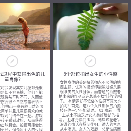
戏过程中获得出色的儿
8个部位拍出女生的小性感
童肖像?
女性身体的美是摄影师永不厌倦的拍
摄主题，优秀的摄影师能通过镜头展
友时会发现其实儿童都是很
现唯美的女性身体，而普通的拍照者
但是却不容易拍，他们可能
拍出来的作品或许总逃不掉“低俗”的帽
表现得与平时不同，从而使
子。 有情调却不低俗的性感写真怎么
来摆姿很不自然或者表情不
拍呢？首先，这八个女性部位的拍摄
如何拍出一张有趣自然的照
技巧你一定不能错过。 01 嘴唇 世界
较简单并且儿童很喜欢的就
上从来不缺乏对女人美好唇部的描
游戏时间结合在一起。游戏
写，比如“丹唇间玉齿、莺唇映花老”。
使孩子感到放松，从而获得
浪漫的情话在唇间徘徊，诱人的气息
的击球机会。拍摄可能会比
从中渗透。女人的双唇，总是性感而
间更长，但是每个人的过程