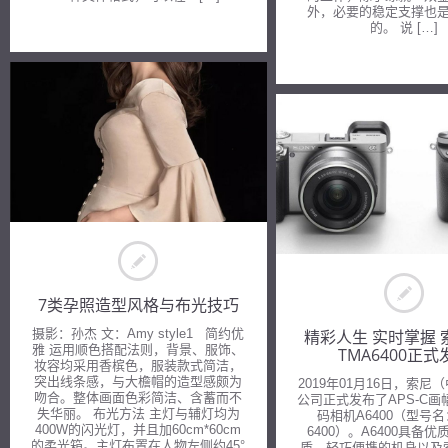
外，必要的稳定支撑也
的。 说 […]
7类孕照造型风格与布光技巧
摄影：孙杰 文：Amy style1 简约优
精彩人生 实时掌握 
雅 运用顺色搭配法则，背景、服饰、
TMA6400正式
妆容均采用香槟色，服装款式简洁，
突出线条感，与大檐帽的造型感颇为
2019年01月16日，索尼
吻合。整体画面色彩简洁、含蓄而不
公司正式发布了APS-C画
失华丽。 布光方法 主灯与辅灯均为
码相机A6400（型号名：
400W的闪光灯，并且加60cm*60cm
6400）。A6400具备
的柔光箱。主灯布置在人物左侧约45°
质，轻巧便携的机身以及