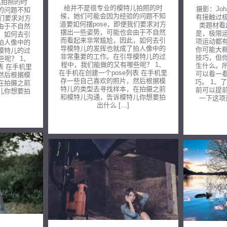
儿拍照的时
给并不是很专业的模特儿拍照的时
摄影：Joha
的问题不知
候，她们可能会因为经验的问题不知
有接触过
我们要求对方
道要如何摆pose，即便我们要求对方
类题材看
由于不自然
摆出一些姿势，可能也会由于不自然
是，极限
，如何去引
而看起来非常尴尬，因此，如何去引
项运动都
拍人像中的
导模特儿的发挥也就成了拍人像中的
你可能大
模特儿的过
非常重要的工作。在引导模特儿的过
技巧，但
呢？ 1、
程中，我们能做的又有哪些呢？ 1、
生什么。
表 在手机里
在手机在创建一个pose列表 在手机里
可以看一
然后根据模
存一些自己喜欢的照片，然后根据模
巧。 1、
在拍摄之前
特儿的类型去寻找样本，在拍摄之前
前可以提
儿你想要拍
和模特儿沟通，告诉模特儿你想要拍
一下这项
出什么 […]