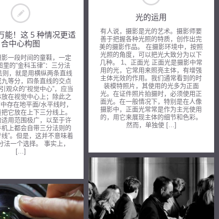
光的运用
有人说，摄影是光的艺术。摄影师要
万能！这 5 种情况更适
善于把握各种光照的特质，创作出完
合中心构图
美的摄影作品。 在摄影环境中，按照
光照的角度，可以把光大致分为以下
摄影一段时间的童鞋，一定
几种。 1、正面光 正面光是摄影中常
图里的“金科玉律”：三分法
用的光，它常用来照亮主体，有增强
法则，就是用横纵两条直线
主体光效的作用。我们通常看到的时
成九等分，四条直线的交点
装模特照片，其使用的光多为正面
引观众的“视觉中心”，应当
光。在证件照片拍摄时，必须使用正
体放在视觉中心上；除此之
面光。在一般情况下，特别是在人像
中存在地平面/水平线时，
摄影中，正面光常常是作为主光使用
量把它放在上下三分线上。
的，用它来展现主体的细节和色彩。
的适用范围极广，以至于许
然而，单独使 […]
手机上都会自带三分法则的
考线”。但是，这并不意味着
分法一个选择。 事实上，
[…]