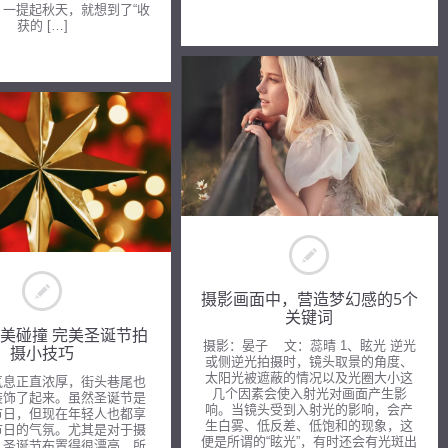
，一提起秋天，就想到了“收
获的 […]
摄影画面中，营造梦幻感的5个
关键词
美碰撞 完美圣诞节拍
摄影：晏子 文：蕊晴 1、眩光 逆光
摄小技巧
或侧逆光拍摄时，镜头取景的角度、
太阳光被遮蔽的情况以及光圈大小这
气息正直浓厚，街头巷尾也
几个因素会使入射光对画面产生影
装饰了起来。虽然圣诞节是
响。当镜头受到入射光的影响，会产
节日，但现在年轻人也都享
生白雾、低反差、低饱和的现象，这
节日的气氛。尤其是对于摄
便是所谓的“眩光”，有时还会有光斑出
，圣诞节布置得很漂亮，所