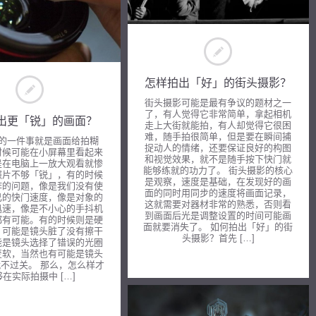
怎样拍出「好」的街头摄影？
街头摄影可能是最有争议的题材之一
了，有人觉得它非常简单，拿起相机
出更「锐」的画面？
走上大街就能拍，有人却觉得它很困
难，随手拍很简单，但是要在瞬间捕
的一件事就是画面给拍糊
捉动人的情绪，还要保证良好的构图
时候可能在小屏幕里看起来
和视觉效果，就不是随手按下快门就
是在电脑上一放大观看就惨
能够练就的功力了。 街头摄影的核心
照片不够「锐」，有的时候
是观察，速度是基础，在发现好的画
作的问题，像是我们没有使
面的同时用同步的速度将画面记录，
己的快门速度，像是对象的
这就需要对器材非常的熟悉，否则看
迅速，像是不小心的手抖机
到画面后光是调整设置的时间可能画
都有可能。有的时候则是硬
面就要消失了。 如何拍出「好」的街
，可能是镜头脏了没有擦干
头摄影？首先 […]
能是镜头选择了错误的光圈
变软，当然也有可能是镜头
不过关。 那么，怎么样才
在实际拍摄中 […]