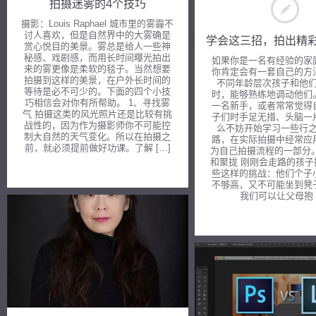
拍摄迷雾的4个技巧
摄影：Louis Raphael 城市里的雾霾不
讨人喜欢，但是自然界中的大雾确是
学会这三招，拍出精
赏心悦目的美景。雾总是给人一些神
秘感、戏剧感，而用长时间曝光拍出
如果你是一名有经验的家
来的雾更像是柔软的毯子。当然想要
你肯定会有一套自己的方
拍摄到这样的美景，在户外长时间的
不同年龄层次孩子和他
等待是必不可少的。下面的四个小技
时，能够熟练地调动他们
巧相信会对你有所帮助。 1、寻找雾
一名新手，或者常常觉得
气 拍摄这类的风光照片还是比较有挑
子们时手足无措、头脑一
战性的，因为作为摄影师你不可能控
么不妨开始学习一些行
制大自然的天气变化。所以在拍摄之
路，在实际拍摄中经常应
前，就必须提前做好功课。了解 […]
为自己拍摄流程的一部分
和聚拢 刚刚会走路的孩
些这样的挑战：他们个子
不够高，又不可能坐到凳
我们可以让父母抱 [