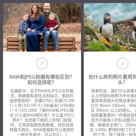
RAW和JPEG拍摄有哪些区别？
拍什么样的照片要用
如何选择呢？
头？
在摄影中，关于RAW与JPEG文件格
简单的说，我们可以将焦段
式，两者都有其优点和缺点，那如何
以上的镜头统称为中长焦
选择使用呢？ 尼康D750 | 尼康70-200
要按常用镜头的焦段来划
f / 2.8G ED VR II | 180毫米| 1/350秒|
分为 85mm-135mm、30
f / 4 | ISO 2000 了解RAW和JPEG格
及 300mm 以上的镜头。
式 什么是RAW照片呢？什么是JPEG
拍照最重要的一件事就是
照片？当您按下相机上的快门按钮
因为可能很小的抖动都可
时，它将获取颜色和数据，然后将其
糊，根据安全快门，200m
转换为照片。RAW是相机可以使用的
在 1/200s 更快的快门
一种文件格式，可以在D […]
的工作，除了练就一双