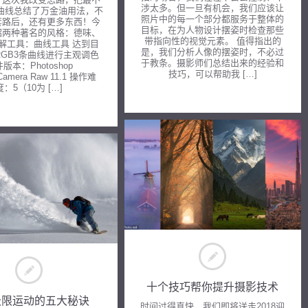
涉太多。但一旦有机会，我们应该让
的曲线总结了万金油用法，不
照片中的每一个部分都服务于整体的
套路后，还有更多东西！今
目标，在为人物设计摆姿时检查那些
绍两种著名的风格：德味、
带指向性的视觉元素。 值得指出的
讲解工具：曲线工具 达到目
是，我们分析人像的摆姿时，不必过
RGB3条曲线进行主观调色
于教条。摄影师们总结出来的经验和
版本：Photoshop
技巧，可以帮助我 […]
Camera Raw 11.1 操作难
度：5（10为 […]
十个技巧帮你提升摄影技术
极限运动的五大秘诀
时间过得真快，我们即将送走2018迎