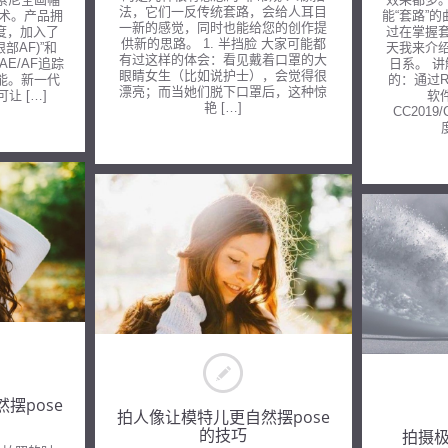
法，它们一反传统套路，会给人耳目
技术。产品拥
能“套路”
一新的感觉，同时也能给您的创作提
速度，加入了
过在掌握
供新的思路。 1. 半挡脸 大家可能都
部AF)”和
天我来介
有过这样的体会：看见戴着口罩的大
E/AF追踪
日系。 
眼睛女生（比如说护士），会觉得很
性能。新一代
的：通过
漂亮；而当她们脱下口罩后，这种惊
让 […]
软件
艳 […]
CC2019/
摆pose
拍人像让模特儿更自然摆pose
的技巧
拍摄