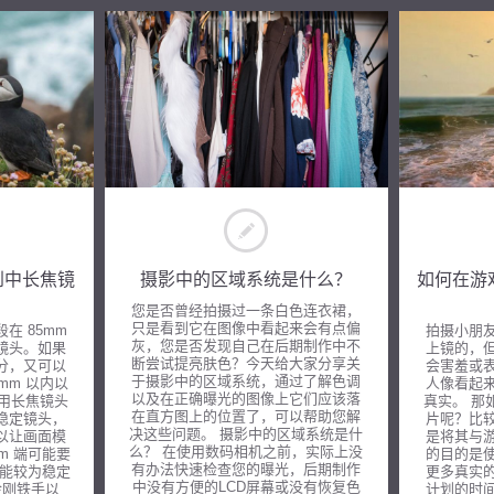
到中长焦镜
摄影中的区域系统是什么？
如何在游
您是否曾经拍摄过一条白色连衣裙，
只是看到它在图像中看起来会有点偏
在 85mm
拍摄小朋
灰，您是否发现自己在后期制作中不
镜头。如果
上镜的，
断尝试提亮肤色？今天给大家分享关
分，又可以
会害羞或
于摄影中的区域系统，通过了解色调
0mm 以内以
人像看起
以及在正确曝光的图像上它们应该落
 用长焦镜头
真实。 那
在直方图上的位置了，可以帮助您解
稳定镜头，
片呢？比
决这些问题。 摄影中的区域系统是什
以让画面模
是将其与
么？ 在使用数码相机之前，实际上没
m 端可能要
的目的是
有办法快速检查您的曝光，后期制作
下才能较为稳定
更多真实
中没有方便的LCD屏幕或没有恢复色
金刚铁手以
计划的时