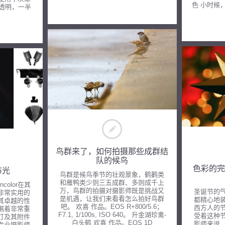
色 小时候
色透明，一半
鸟群来了，如何拍摄那些成群结
队的候鸟
色彩的完
布光
鸟群是候鸟季节的壮观景象，鹤鹳类
和雁鸭类少则三五成群、多则成千上
color在其
万，鸟群的拍摄对摄影师既是挑战又
圣诞节的
非常实用的
是机遇，让我们来看看怎么拍好鸟群
都精心地
其卓越的性
吧。 欢喜 作品。EOS R+800/5.6；
西方人的
据着非常重
F7.1, 1/100s, ISO 640。 升金湖珍禽-
受着这种
灯及其附件
白头鹤 欢喜 作品。EOS 1D
影师来说
专业摄影师