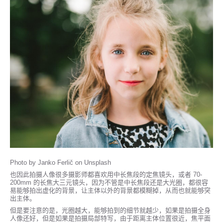
Photo by Janko Ferlič on Unsplash
也因此拍摄人像很多摄影师都喜欢用中长焦段的定焦镜头，或者 70-
200mm 的长焦大三元镜头，因为不管是中长焦段还是大光圈，都很容
易能够拍出虚化的背景，让主体以外的背景都模糊掉，从而也就能够突
出主体。
但是要注意的是，光圈越大，能够拍到的细节就越少，如果是拍摄全身
人像还好，但是如果是拍摄局部特写，由于距离主体位置很近，焦平面