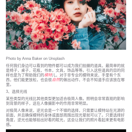
Photo by Anna Baker on Unsplash
任何我们身边可以看到的物件都可以成为我们拍摄的道具，最简单的就
是椅子，桌子，花瓶，书本，文具，饰品等等。引入这些道具的目的同
样也是为了帮助我们的
模特
儿，对于非专业的模特来说，手里有个东
西，他们能更放松，也会很
自然
的做出动作，不会不知道手应该放在哪
里。
3、选择光线
某些类型的光线比其他类型更加适合极简人像。照明会非常直观的影响
到背景的样子，这在人像摄影中的作用非常明显。
对极简人像来说，逆光会是一个不错的选择，只需要让模特站在光源的
前面，并且确保模特的身体或面部周围出现光晕就可以了。只要选择好
角度，逆光也能够拍出好看的眩光，这会让我们的照片看起来更有电影
感。