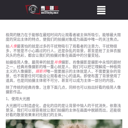
极简的魅力在于能够在最短时间内让观看者被主体所吸引，能够最大限
度的突出主体的特点，使我们的拍摄对象成为画面中唯一的关注焦点。
拍
人像
最害怕的就是过多的干扰物吸引了观看者的注意力，干扰物很
多，不管是不小心路过的行人，还是杂乱的背景，甚至是抢了主体衣服
风头的色彩，都会让我们的拍摄对象在画面中的分量变轻。
拍摄极简人像，最简单的就是
肖像
摄影，肖像摄影是摄影中永恒的题材
之一，经典肖像摄影的唯一重心就是人，我们可以把它理解成一种极简
主义的人像摄影，
摄影师
唯一需要展示的主体就是人，不需要复杂的背
景，也不需要任何可能会让观看者分心的道具。即使布置了背景使用了
道具，也是同拍摄主体密不可分，甚至可以成为主体一部分的内容。
除了传统的经典肖像，注意下面几点，同样也可以拍出好看的极简人像
摄影作品。
1、使用大光圈
大光圈可以制造虚化，虚化的目的是让背景中恼人的干扰消失，依靠浅
景深，我们可以很容易就让我们拍摄的主体在画面中脱颖而出，还能很
好看的散景效果来衬托我们的主体。