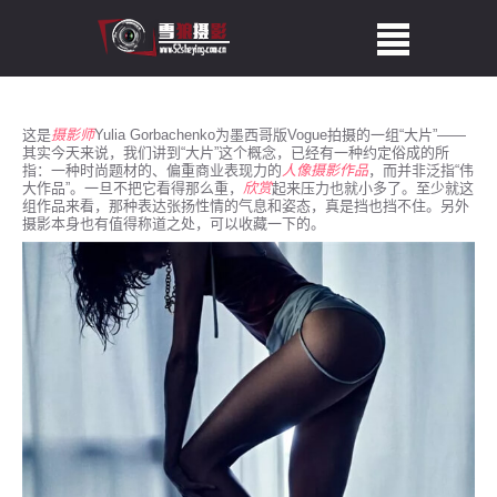
这是
摄影师
Yulia Gorbachenko为墨西哥版Vogue拍摄的一组“大片”——
其实今天来说，我们讲到“大片”这个概念，已经有一种约定俗成的所
指：一种时尚题材的、偏重商业表现力的
人像
摄影
作品
，而并非泛指“伟
大作品”。一旦不把它看得那么重，
欣赏
起来压力也就小多了。至少就这
组作品来看，那种表达张扬性情的气息和姿态，真是挡也挡不住。另外
摄影本身也有值得称道之处，可以收藏一下的。