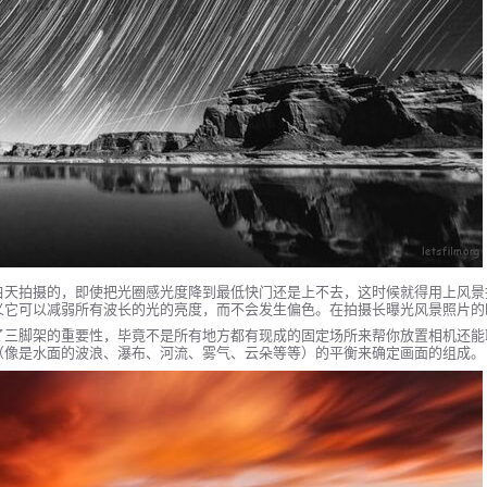
白天拍摄的，即使把光圈感光度降到最低快门还是上不去，这时候就得用上风景
义它可以减弱所有波长的光的亮度，而不会发生偏色。在拍摄长曝光风景照片的
了三脚架的重要性，毕竟不是所有地方都有现成的固定场所来帮你放置相机还能
（像是水面的波浪、瀑布、河流、雾气、云朵等等）的平衡来确定画面的组成。