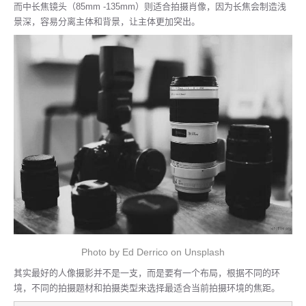
而中长焦镜头（85mm -135mm）则适合拍摄肖像，因为长焦会制造浅
景深，容易分离主体和背景，让主体更加突出。
Photo by Ed Derrico on Unsplash
其实最好的人像摄影并不是一支，而是要有一个布局，根据不同的环
境，不同的拍摄题材和拍摄类型来选择最适合当前拍摄环境的焦距。