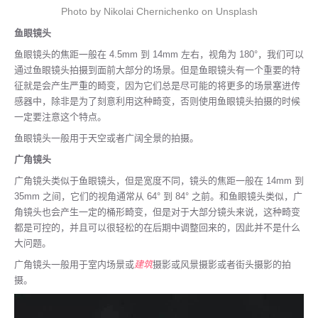
Photo by Nikolai Chernichenko on Unsplash
鱼眼镜头
鱼眼镜头的焦距一般在 4.5mm 到 14mm 左右，视角为 180°，我们可以
通过鱼眼镜头拍摄到面前大部分的场景。但是鱼眼镜头有一个重要的特
征就是会产生严重的畸变，因为它们总是尽可能的将更多的场景塞进传
感器中，除非是为了刻意利用这种畸变，否则使用鱼眼镜头拍摄的时候
一定要注意这个特点。
鱼眼镜头一般用于天空或者广阔全景的拍摄。
广角镜头
广角镜头类似于鱼眼镜头，但是宽度不同，镜头的焦距一般在 14mm 到
35mm 之间，它们的视角通常从 64° 到 84° 之前。和鱼眼镜头类似，广
角镜头也会产生一定的桶形畸变，但是对于大部分镜头来说，这种畸变
都是可控的，并且可以很轻松的在后期中调整回来的，因此并不是什么
大问题。
广角镜头一般用于室内场景或
建筑
摄影或风景摄影或者街头摄影的拍
摄。