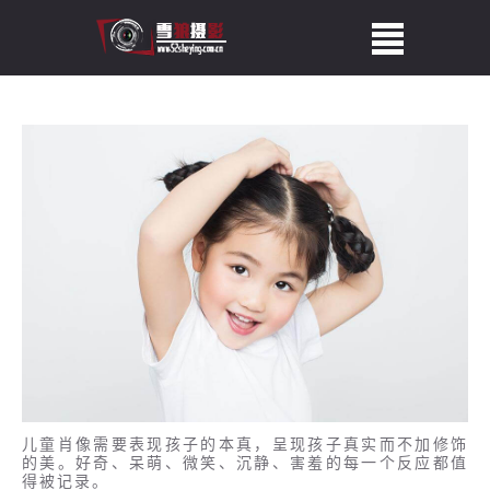
儿童肖像需要表现孩子的本真，呈现孩子真实而不加修饰
的美。好奇、呆萌、微笑、沉静、害羞的每一个反应都值
得被记录。