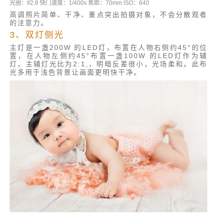
光圈：f/2.8 快门速度：1/400s 焦距：70mm ISO：640
高调照片简单、干净、重点突出拍摄对象，不会分散观者
的注意力。
3、双灯侧光
主灯是一盏200W 的LED灯，布置在人物右侧约45°的位
置，在人物左侧约45°布置一盏100W 的LED灯作为辅
灯，主辅灯光比为2:1,，明暗反差很小，光场柔和。此布
光多用于浅色背景让画面更明快干净。