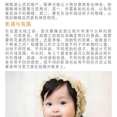
眼睛是心灵的窗户，眼神光能让人物肖像焕发出神采。拍
摄眼神光需要注意两点：其一，布置柔和的光线，以免伤
害到孩子的眼睛；其二，要在互动中调动孩子的情绪，心
情好眼睛自然更有神而明亮。
影调与氛围
在设置光线之前，首先要确定想让照片传递什么样的感
觉，也就是说，在拍摄之前就应该确定照片的基调。是想
要明亮通透的感觉，还是黑暗、戏剧性的效果，或者是介
于两者之间？拍摄婴儿的方法可能不同于学龄期的儿童，
对待不同性格、不同年龄、不同性别的孩子，要设计不同
的光线氛围。布光时，有三个基本影调可以帮助表达照片
中的情绪：高调、中间调和低调。不同的影调会给照片带
来非常不同的感觉，而不同的影调也会用不同的方式让观
看者将注意力放在拍摄对象身上。