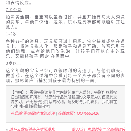
和表情反应。
7-9个月
拍照黄金期，宝宝可以坐得很好，并且开始有与大人沟通
的愿望；与他们说话，逗乐，玩小玩具等都可以吸引其注
意力。
1-2岁
各种各样的道具、玩具都可派上用场。宝宝扶着或坐在道
具上。将道具拟人化，鼓励孩子和道具互动，放音乐引导
他们跳舞，或者给他们吹泡泡。让孩子们可以自由的玩
乐，又能将孩子‘固定’在画面中。
3岁以上
这个年龄的宝宝已经可以很顺利的沟通了，与他们聊天、
做游戏，在这个过程中会看到每一个孩子都会有不同的表
现，摄影师应当捕捉到孩子最为特别的一面。
【声明】：雪狼摄影师制作本网站纯属个人爱好，摄影作品版权
归雪狼摄影师所有，除原创作品外所载摄影文章是为方便摄友交
流学习，若无意侵犯到您的权利，请及时与我们联系，我们将在
48小时内删除侵权内容！
点此给“雪狼视觉”发送邮件
|
在线客服：QQ46552416
«
适马五款新镜头外观照曝光
第30支！索尼微单™全画幅镜头