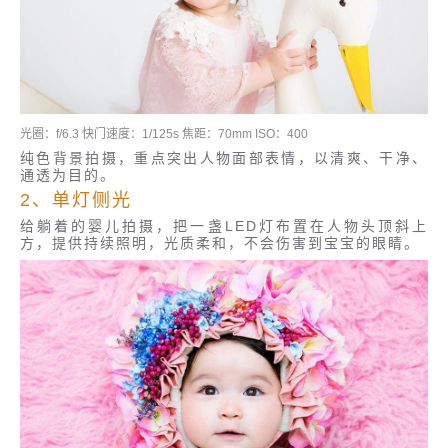
光圈：f/6.3 快门速度：1/125s 焦距：70mm ISO：400
纯色背景拍摄，重点突出人物面部表情，以清爽、干净、
通透为目的。
2、单灯侧光
给躺着的婴儿拍摄，把一盏LED灯布置在人物头顶斜上
方，提供持续照明，光质柔和，不会伤害到宝宝的眼睛。