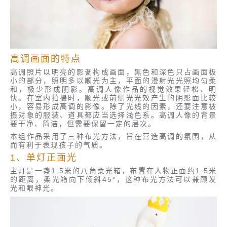
高调画面的特点
高调照片以明亮的影调构成画面，黑色和深色只占画面极
小的部分，照明多以顺光为主，平面的漫射光光照均匀柔
和，极少形成阴影。高调人像作品的视觉效果轻松、明
快。在室内拍摄时，顺光或前侧光光效产生的阴影面比较
小，容易形成高调的影像。除了光线的因素，还要注意被
摄对象的服装、道具都应当选择浅色系。高调人像的背景
要干净、简洁，但需要保留一定的层次。
本组作品采用了三种布光方法，旨在营造高调的氛围，从
而有利于表现孩子的气质。
1、单灯正面光
主灯是一盏1.5米的八角柔光箱，布置在人物正面约1.5米
的距离，柔光箱向下倾斜45°，这种布光方法可以兼顾发
光和眼神光。