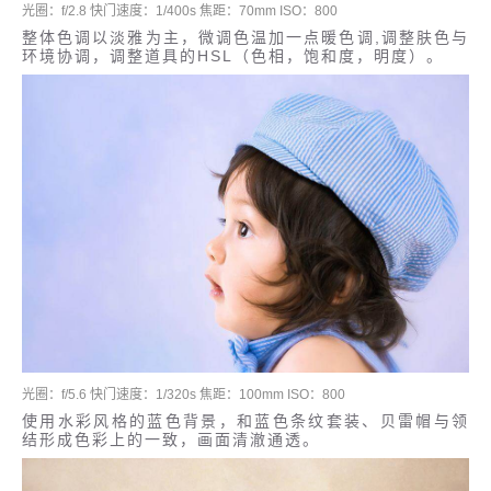
光圈：f/2.8 快门速度：1/400s 焦距：70mm ISO：800
整体色调以淡雅为主，微调色温加一点暖色调,调整肤色与
环境协调，调整道具的HSL（色相，饱和度，明度）。
光圈：f/5.6 快门速度：1/320s 焦距：100mm ISO：800
使用水彩风格的蓝色背景，和蓝色条纹套装、贝雷帽与领
结形成色彩上的一致，画面清澈通透。