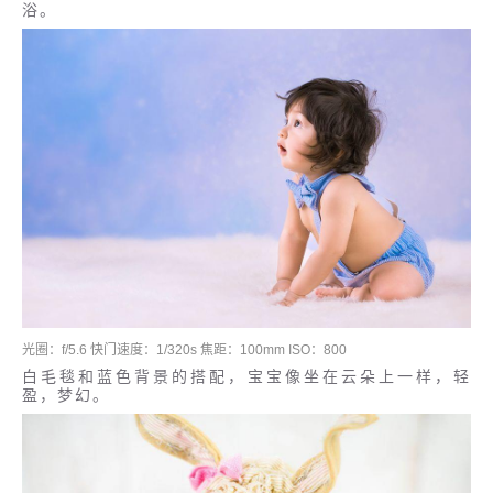
浴。
光圈：f/5.6 快门速度：1/320s 焦距：100mm ISO：800
白毛毯和蓝色背景的搭配，宝宝像坐在云朵上一样，轻
盈，梦幻。