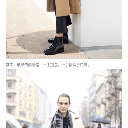
其实，最酷的姿势是：一手提包，一手插裤子口袋。