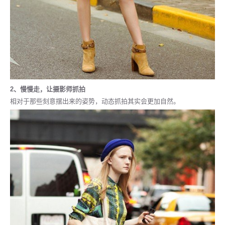
2、慢慢走，让摄影师抓拍
相对于那些刻意摆出来的姿势，动态抓拍其实会更加自然。